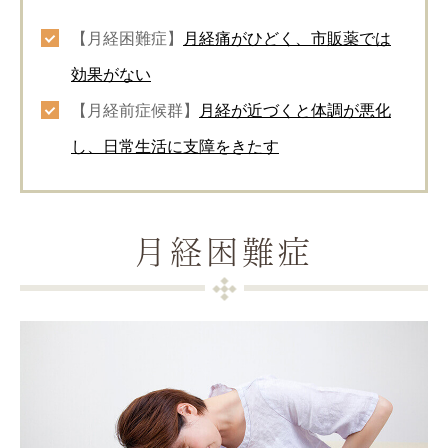
【月経困難症】
月経痛がひどく、市販薬では
効果がない
【月経前症候群】
月経が近づくと体調が悪化
し、日常生活に支障をきたす
月経困難症